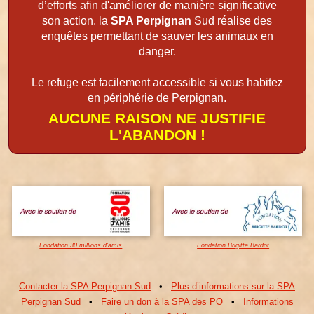
d’efforts afin d'améliorer de manière significative
son action. la
SPA Perpignan
Sud réalise des
enquêtes permettant de sauver les animaux en
danger.
Le refuge est facilement accessible si vous habitez
en périphérie de Perpignan.
AUCUNE RAISON NE JUSTIFIE
L'ABANDON !
Fondation 30 millions d'amis
Fondation Brigitte Bardot
Contacter la SPA Perpignan Sud
•
Plus d’informations sur la SPA
Perpignan Sud
•
Faire un don à la SPA des PO
•
Informations