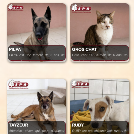
Elle attend une douce famille avec des
enfants pourquoi pas !
PILPA
GROS CHAT
PILPA est une femelle de 2 ans de
Gros chat est un mâle de 6 ans, un
type malinois.
gentil chat au regard tendre et à la
C’est une chienne de 25 kg, à la robe
jolie robe tigrée et blanche.
fauve charbonnée avec masque noir.
Très gentille et joueuse, elle
Calme et attachant, il attend une
recherche une famille présente et
famille prête à lui offrir l’amour et la
bienveillante.
douceur qu’il mérite.
Un jardin serait préférable pour lui
offrir un cadre de vie adapté.
Son petit bonheur du quotidien ? Boire
au robinet, alors si vous avez ce petit
confort à lui offrir, il sera comblé !
TAYZEUR
RUBY
Adorable chien qui peut s'adapter
RUBY est une chienne jack russel de