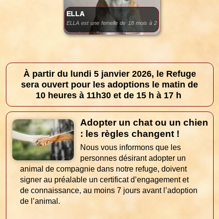
ELLA
ELLA est une femelle de 18 mois à 2
ans de type Berger.
C’est une chienne de couleur marron
et blanche pesant environ 25 kg.
À partir du lundi 5 janvier 2026, le Refuge
sera ouvert pour les adoptions le matin de
Idéale pour une famille présente, avec
10 heures à 11h30 et de 15 h à 17 h
adolescent sportif.
Un jardin clôturé est recommandé.
Adopter un chat ou un chien
: les règles changent !
Très sociable, active et câline, elle
Nous vous informons que les
attend une famille pour une seconde
personnes désirant adopter un
chance.
animal de compagnie dans notre refuge, doivent
signer au préalable un certificat d’engagement et
Elle adore jouer et aller en rivière.
de connaissance, au moins 7 jours avant l’adoption
de l’animal.