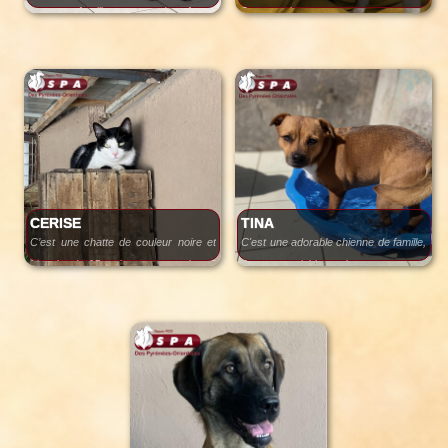
Curly n’attend plus qu’un foyer
avec une famille avec grands enfants.
3 ans seulement
chaleureux pour commencer une
Tayzeur est calme, regard louche
C’est une chienne de couleur orange
nouvelle vie entouré d’affection.
mais d'une douceur incroyable .
et blanche , pesant environ 8 Kg...
Il a passé 6 mois en fourrière et il
dynamique, sportive.
mérite une gentille famille sportive
avec jardin de préférence . Il adore
les câlins sur le dos !
Il s'entend potentiellement avec les
chiennes !
CERISE
TINA
C’est une chatte de couleur noire et
C'est une adorable chienne de famille,
blanche de 15 mois, pesant environ 2
4 ans sociable, calme, un amour,
Kg...
joueuse .
Elle a besoin d'une douce famille !!!
Elle pèse environ 35 Kg ...
mais surtout d'un extérieur