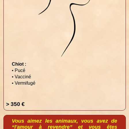
Chiot :
• Pucé
• Vacciné
• Vermifugé
> 350 €
Vous aimez les animaux, vous avez de
“l'amour à revendre” et vous êtes