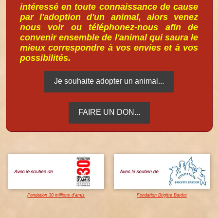
intéressé en toute connaissance de cause
par l'adoption d'un animal, alors venez
nous voir ou téléphonez-nous afin de
convenir ensemble de l'animal qui saura le
mieux correspondre à vos envies et à vos
possibilités.
Je souhaite adopter un animal...
FAIRE UN DON...
Fondation 30 millions d'amis
Fondation Brigitte Bardot